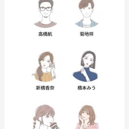
高橋航
菊地祥
新橋香奈
橋本みう