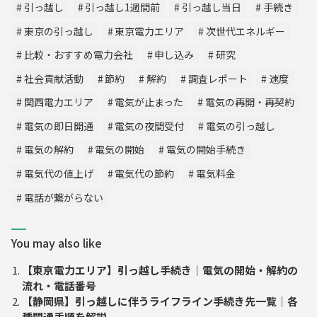
引っ越し
引っ越し1週間前
引っ越し当日
手続き
東京の引っ越し
東京電力エリア
次世代エネルギー
比較・おすすめ電力会社
申し込み
研究
社会貢献活動
節約
解約
調査レポート
速度
関西電力エリア
電気が止まった
電気の再開・再契約
電気の即日開通
電気の夜間受付
電気の引っ越し
電気の解約
電気の開始
電気の開始手続き
電気代の値上げ
電気代の節約
電気料金
電話が繋がらない
You may also like
【東京電力エリア】引っ越し手続き｜電気の開始・解約の
流れ・電話番号
【静岡県】引っ越しに伴うライフライン手続き先一覧｜各
種開通手順を解説