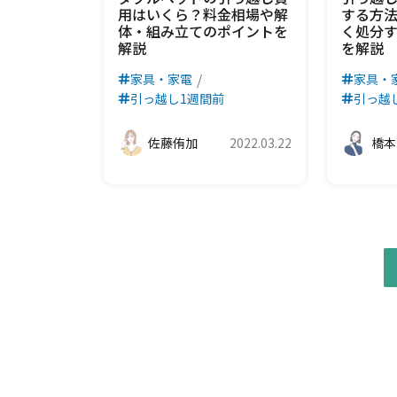
用はいくら？料金相場や解
する方
体・組み立てのポイントを
く処分
解説
を解説
家具・家電
家具・
引っ越し1週間前
引っ越
佐藤侑加
2022.03.22
橋本