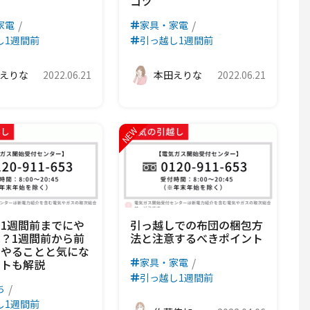
コツ
家電
家具・家電
し1週間前
引っ越し1週間前
えりな
2022.06.21
本田えりな
2022.06.21
1週間前までにや
引っ越しでの布団の梱包方
？1週間前から前
法と注意するべきポイント
のやることと気にな
家具・家電
ントも解説
引っ越し1週間前
ち
し1週間前