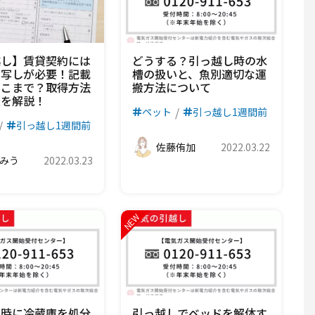
越し】賃貸契約には
どうする？引っ越し時の水
の写しが必要！記載
槽の扱いと、魚別適切な運
どこまで？取得方法
搬方法について
点を解説！
ペット
引っ越し1週間前
引っ越し1週間前
佐藤侑加
2022.03.22
みう
2022.03.23
し時に冷蔵庫を処分
引っ越しでベッドを解体す