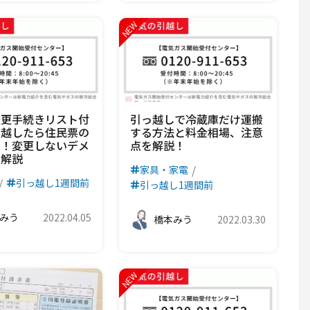
変更手続きリスト付
引っ越しで冷蔵庫だけ運搬
っ越したら住民票の
する方法と料金相場、注意
を！変更しないデメ
点を解説！
も解説
家具・家電
引っ越し1週間前
引っ越し1週間前
みう
2022.04.05
橋本みう
2022.03.30