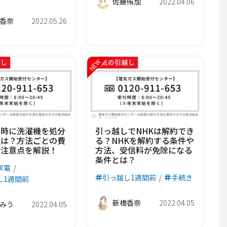
佐藤侑加
2022.04.06
香奈
2022.05.26
し時に洗濯機を処分
引っ越しでNHKは解約でき
法は？方法ごとの費
る？NHKを解約する条件や
や注意点を解説！
方法、受信料が免除になる
条件とは？
家電
引っ越し1週間前
手続き
し1週間前
新橋香奈
2022.04.05
みう
2022.04.05