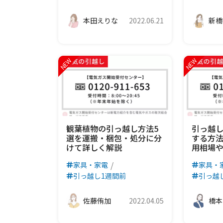
本田えりな
2022.06.21
新橋
観葉植物の引っ越し方法5
引っ越
選を運搬・梱包・処分に分
する方
けて詳しく解説
用相場
家具・家電
家具・
引っ越し1週間前
引っ越
佐藤侑加
2022.04.05
橋本