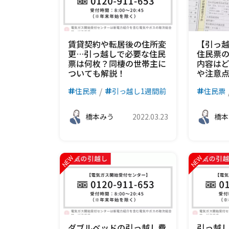
賃貸契約や転居後の住所変
【引っ
更…引っ越しで必要な住民
住民票
票は何枚？同棲の世帯主に
内容は
ついても解説！
や注意
住民票
引っ越し1週間前
住民票
橋本みう
2022.03.23
橋本
ダブルベッドの引っ越し費
引っ越