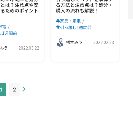
法とは？注意点や安
る方法と注意点は？処分・
するためのポイント
購入の流れも解説！
家具・家電
家電
引っ越し1週間前
し1週間前
橋本みう
2022.02.23
みう
2022.03.22
現
1
2
在
の
ペ
ー
ジ