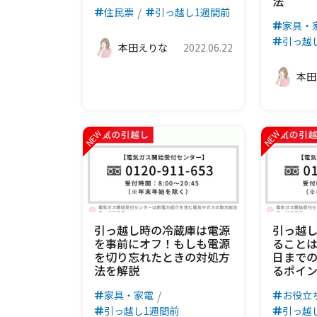
法
住民票
引っ越し1週間前
家具・
引っ越
本田えりな
2022.06.22
本田
引っ越し時の冷蔵庫は電源
引っ越し
を事前にオフ！もしも電源
ることは
を切り忘れたときの対処方
日まで
法を解説
るポイ
家具・家電
お役立
引っ越し1週間前
引っ越