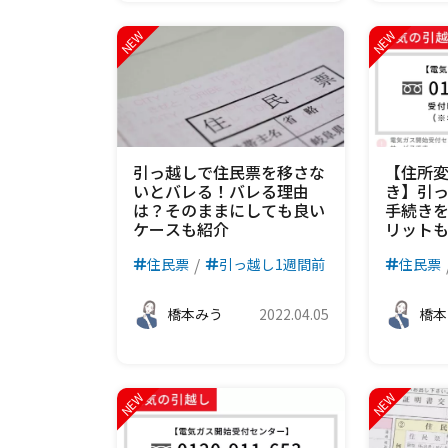
引っ越しで住民票を移さな
【住所
いとバレる！バレる理由
き】引
は？そのままにしても良い
手続き
ケースも紹介
リット
住民票
引っ越し1週間前
住民票
橋本みう
2022.04.05
橋本