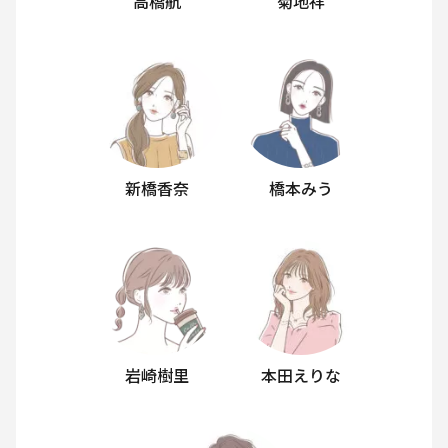
高橋航
菊地祥
新橋香奈
橋本みう
岩崎樹里
本田えりな