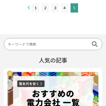
現
1
2
3
4
5
在
の
ペ
ー
ジ
人気の記事