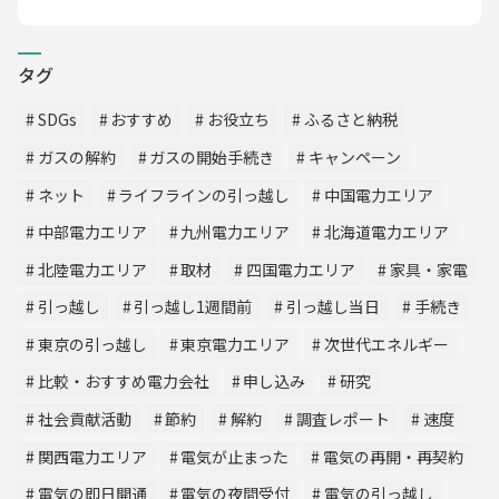
タグ
SDGs
おすすめ
お役立ち
ふるさと納税
ガスの解約
ガスの開始手続き
キャンペーン
ネット
ライフラインの引っ越し
中国電力エリア
中部電力エリア
九州電力エリア
北海道電力エリア
北陸電力エリア
取材
四国電力エリア
家具・家電
引っ越し
引っ越し1週間前
引っ越し当日
手続き
東京の引っ越し
東京電力エリア
次世代エネルギー
比較・おすすめ電力会社
申し込み
研究
社会貢献活動
節約
解約
調査レポート
速度
関西電力エリア
電気が止まった
電気の再開・再契約
電気の即日開通
電気の夜間受付
電気の引っ越し