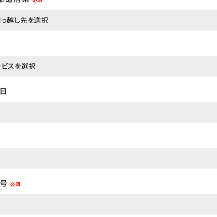
日
号
必須