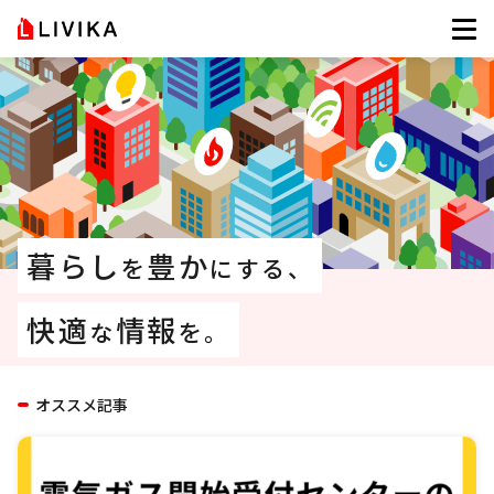
暮らし
豊か
を
にする、
快適
情報
な
を。
オススメ記事