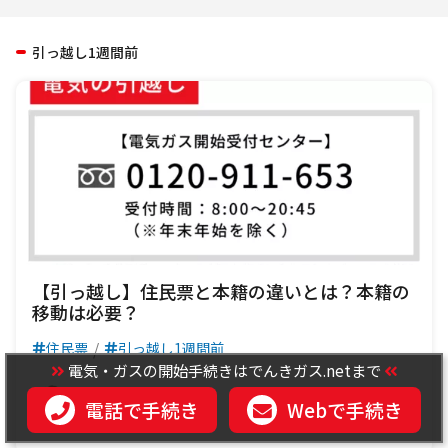
引っ越し1週間前
【引っ越し】住民票と本籍の違いとは？本籍の
移動は必要？
住民票
引っ越し1週間前
電気・ガスの開始手続きはでんきガス.netまで
本田えりな
2022.06.22
電話で手続き
Webで手続き