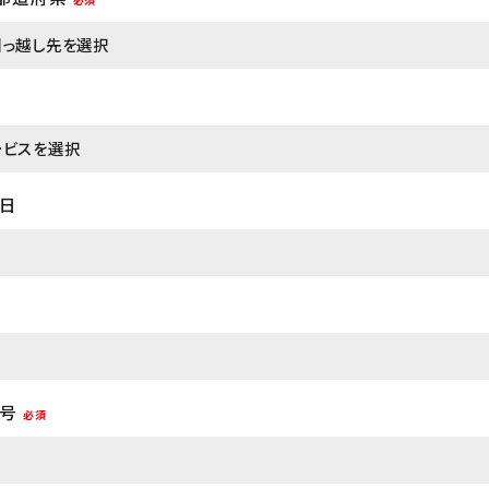
日
号
必須