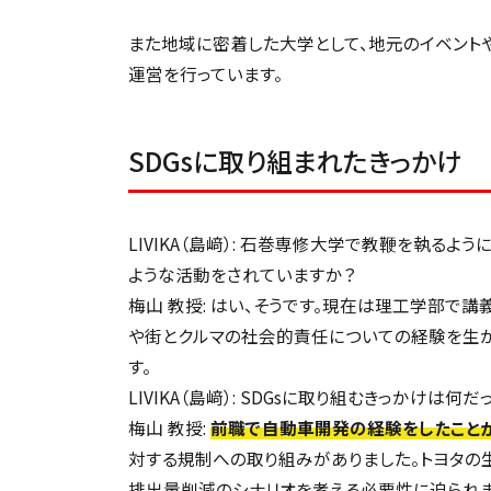
また地域に密着した大学として、地元のイベント
運営を行っています。
SDGsに取り組まれたきっかけ
LIVIKA（島﨑）: 石巻専修大学で教鞭を執る
ような活動をされていますか？
梅山 教授: はい、そうです。現在は理工学部で
や街とクルマの社会的責任についての経験を生か
す。
LIVIKA（島﨑）: SDGsに取り組むきっかけは何
梅山 教授:
前職で自動車開発の経験をしたこと
対する規制への取り組みがありました。トヨタの生
排出量削減のシナリオを考える必要性に迫られま