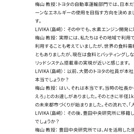
梅山 教授：トヨタの自動車運輸部門では、日本
ーンなエネルギーの使用を目指す方向を決めま
す。
LIVIKA（島﨑）： その中でも、水素エンジン
梅山 教授： 実際には、私たちはその地域で利用
利用することも考えていましたが、世界の食料需
ともありましたが、現在は食料とバッティングし
リッドシステム搭載車の実現が近いと感じます。
LIVIKA（島﨑）： 以前、大勢のトヨタの社員
本当でしょうか？
梅山 教授： はい、それは本当です。当時の社長
えろ」とのお達しがありました。そのときに半径1
の未来都市づくりが始まりました。その流れで、「
LIVIKA（島﨑）： その後、豊田中央研究所に
でしょうか？
梅山 教授： 豊田中央研究所では、AIを活用し