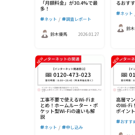
「月額料金」が30.4%で最
るおす
多！
ネット
ネット
調査レポート
鈴木
鈴木優馬
2026.01.27
工事不要で使えるWi-Fiま
高層マ
とめ！ホームルーター・ポ
のWi-
ケット型Wi-Fiの違いも解
ポイン
説
おすす
ネット
申し込み