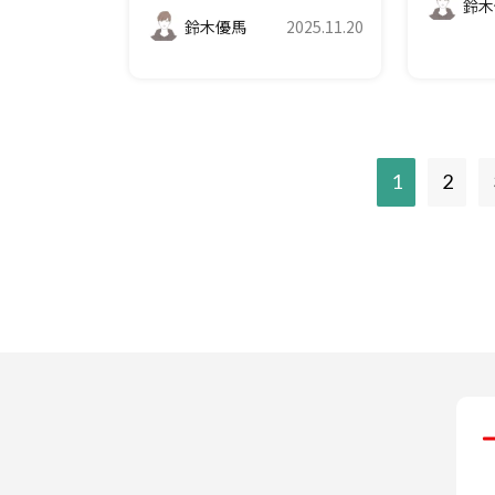
鈴木
鈴木優馬
2025.11.20
現
1
2
在
の
ペ
ー
ジ