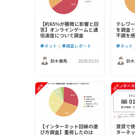
【約65％が勝敗に影響と回
テレワ
答】オンラインゲームと通
を調査！
信速度について調査
不調を
ネット
調査レポート
ネット
鈴木優馬
2026.02.01
鈴木
【インターネット回線の選
賃貸で
び方調査】重視したのは
ターネッ