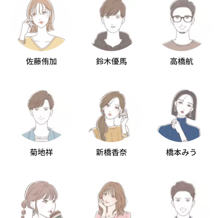
佐藤侑加
鈴木優馬
高橋航
菊地祥
新橋香奈
橋本みう