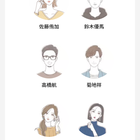
佐藤侑加
鈴木優馬
高橋航
菊地祥