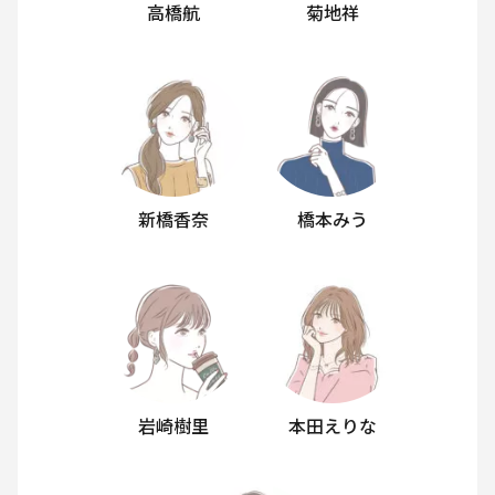
高橋航
菊地祥
新橋香奈
橋本みう
岩崎樹里
本田えりな