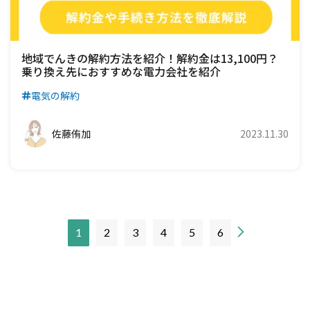
地域でんきの解約方法を紹介！解約金は13,100円？
乗り換え先におすすめな電力会社を紹介
電気の解約
佐藤侑加
2023.11.30
現
1
2
3
4
5
6
在
の
ペ
ー