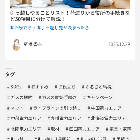
引っ越しやることリスト！荷造りから役所の手続きな
ど50項目に分けて解説！
お役立ち
引っ越し先が決まったら
新橋 香奈
2025.12.29
タグ
SDGs
おすすめ
お役立ち
ふるさと納税
ガスの解約
ガスの開始手続き
キャンペーン
ネット
ライフラインの引っ越し
中国電力エリア
中部電力エリア
九州電力エリア
北海道電力エリア
北陸電力エリア
取材
四国電力エリア
家具・家電
引っ越し
引っ越し1週間前
引っ越し当日
手続き