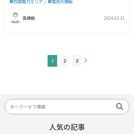
四国電力エリア
電気の開始
高橋航
2024.03.31
現
1
2
3
在
の
ペ
ー
ジ
人気の記事