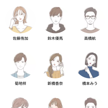
佐藤侑加
鈴木優馬
高橋航
菊地祥
新橋香奈
橋本みう