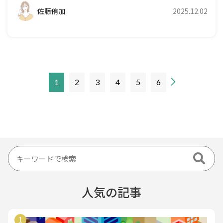
佐藤侑加
2025.12.02
現
1
2
3
4
5
6
在
の
ペ
ー
ジ
人気の記事