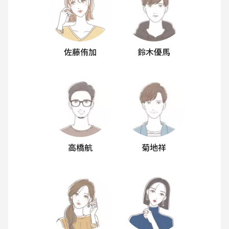
佐藤侑加
鈴木優馬
高橋航
菊地祥