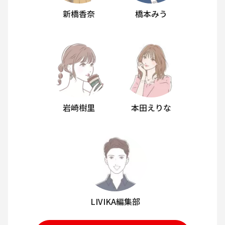
新橋香奈
橋本みう
岩崎樹里
本田えりな
LIVIKA編集部