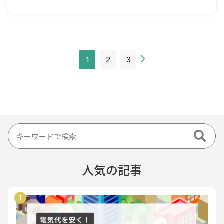
現
1
2
3
在
の
ペ
ー
ジ
人気の記事