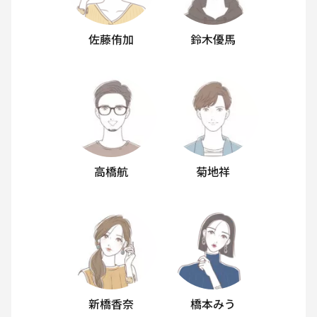
佐藤侑加
鈴木優馬
高橋航
菊地祥
新橋香奈
橋本みう