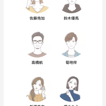
佐藤侑加
鈴木優馬
高橋航
菊地祥