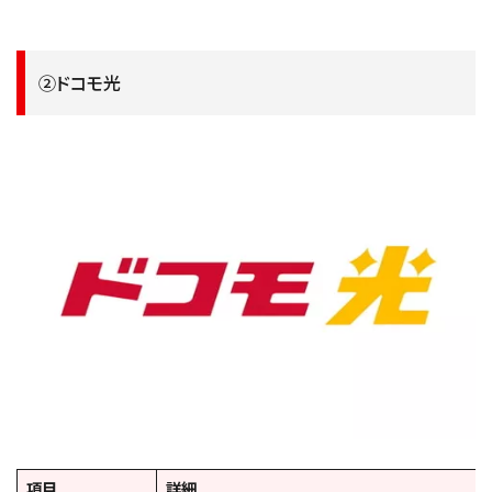
②ドコモ光
項目
詳細