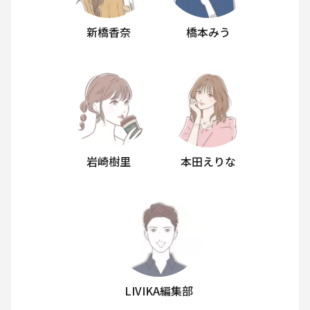
新橋香奈
橋本みう
岩崎樹里
本田えりな
LIVIKA編集部