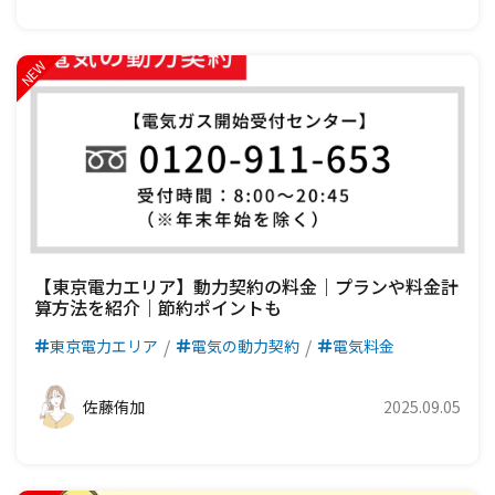
【東京電力エリア】動力契約の料金｜プランや料金計
算方法を紹介｜節約ポイントも
東京電力エリア
電気の動力契約
電気料金
佐藤侑加
2025.09.05