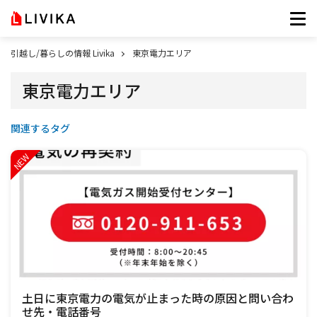
引越し/暮らしの情報 Livika
東京電力エリア
東京電力エリア
関連するタグ
土日に東京電力の電気が止まった時の原因と問い合わ
せ先・電話番号