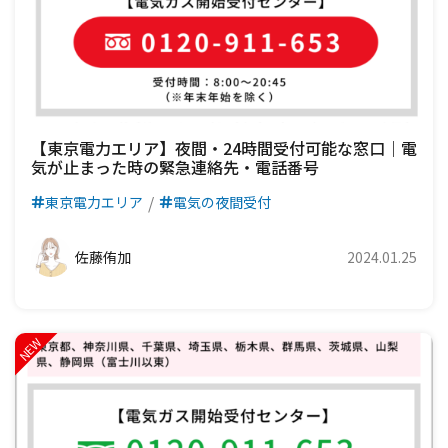
【東京電力エリア】夜間・24時間受付可能な窓口｜電
気が止まった時の緊急連絡先・電話番号
東京電力エリア
電気の夜間受付
佐藤侑加
2024.01.25