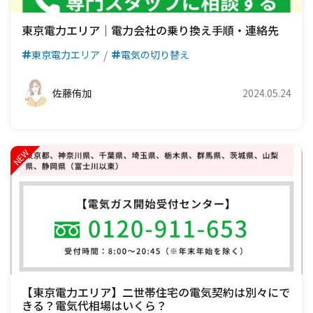
東京電力エリア｜電力会社の乗り換え手順・連絡先
東京電力エリア
電気の切り替え
佐藤侑加
2024.05.24
【東京電力エリア】二世帯住宅の電気契約は別々にで
きる？電気代相場はいくら？