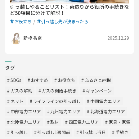
引っ越しやることリスト！荷造りから役所の手続きな
ど50項目に分けて解説！
お役立ち
引っ越し先が決まったら
新橋 香奈
2025.12.29
タグ
SDGs
おすすめ
お役立ち
ふるさと納税
ガスの解約
ガスの開始手続き
キャンペーン
ネット
ライフラインの引っ越し
中国電力エリア
中部電力エリア
九州電力エリア
北海道電力エリア
北陸電力エリア
取材
四国電力エリア
家具・家電
引っ越し
引っ越し1週間前
引っ越し当日
手続き