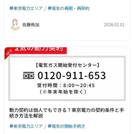
東京電力エリア
電気の再開・再契約
佐藤侑加
2026.01.01
動力契約は個人でもできる？東京電力の契約条件と手
続き方法を解説
東京電力エリア
電気の開始手続き