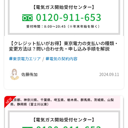
【クレジット払いがお得】東京電力の支払いの種類・
変更方法は？問い合わせ先・申し込み手順を解説
東京電力エリア
電気の契約内容
佐藤侑加
2024.09.11