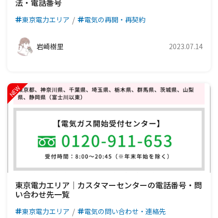
法・電話番号
東京電力エリア
電気の再開・再契約
岩崎樹里
2023.07.14
東京電力エリア｜カスタマーセンターの電話番号・問
い合わせ先一覧
東京電力エリア
電気の問い合わせ・連絡先