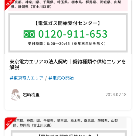
東京電力エリアの法人契約｜契約種類や供給エリアを
解説
東京電力エリア
電気の開始
岩崎樹里
2024.02.18