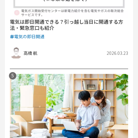
電気は即日開通できる？引っ越し当日に開通する方
法・緊急窓口も紹介
電気の即日開通
高橋 航
2026.03.23