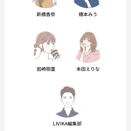
新橋香奈
橋本みう
岩崎樹里
本田えりな
LIVIKA編集部