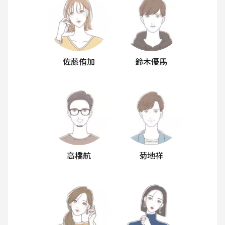
佐藤侑加
鈴木優馬
高橋航
菊地祥