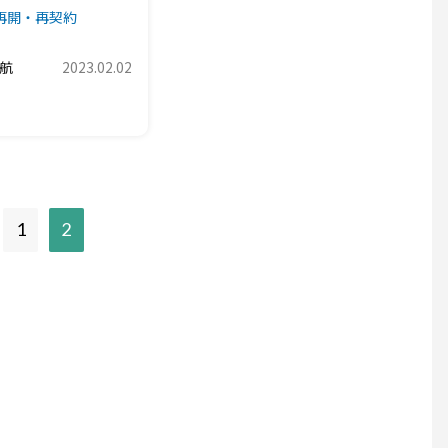
再開・再契約
航
2023.02.02
現
1
2
在
の
ペ
ー
ジ