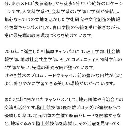
分、東京メトロ「表参道駅」から徒歩5分という絶好のロケーシ
ョンです。人文科学系・社会科学系の7学部17学科が集結し、
都心ならではの立地を活かした学術研究や文化創造の情報
発信型キャンパスとして、青山学院の伝統を受け継ぎながら、
常に最先端の教育環境づくりを続けています。
2003年に誕生した相模原キャンパスには、理工学部、社会情
報学部、地球社会共生学部、そしてコミュニティ人間科学部の
4学部が集い、先進の研究設備が整っています。
けやき並木のプロムナードやチャペル前の豊かな自然が心地
よく、伸びやかに学習できる美しい環境が広がっています。
また地域に開かれたキャンパスとして、地元団体や自治会との
交流も活発です。陸上競技部（長距離ブロック）が箱根駅伝で
優勝した際は、地元団体の主催で駅前パレードを開催するな
ど、地域ぐるみで陸上競技部を応援し、その活躍を見守ってく