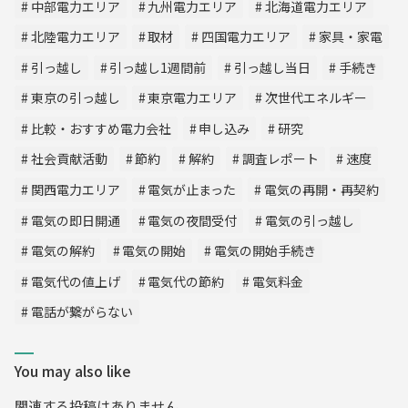
中部電力エリア
九州電力エリア
北海道電力エリア
北陸電力エリア
取材
四国電力エリア
家具・家電
引っ越し
引っ越し1週間前
引っ越し当日
手続き
東京の引っ越し
東京電力エリア
次世代エネルギー
比較・おすすめ電力会社
申し込み
研究
社会貢献活動
節約
解約
調査レポート
速度
関西電力エリア
電気が止まった
電気の再開・再契約
電気の即日開通
電気の夜間受付
電気の引っ越し
電気の解約
電気の開始
電気の開始手続き
電気代の値上げ
電気代の節約
電気料金
電話が繋がらない
You may also like
関連する投稿はありません。