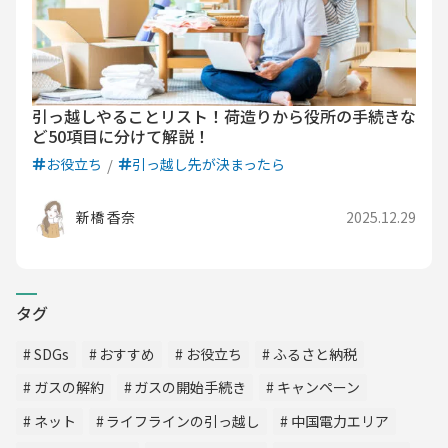
引っ越しやることリスト！荷造りから役所の手続きな
ど50項目に分けて解説！
お役立ち
引っ越し先が決まったら
新橋 香奈
2025.12.29
タグ
SDGs
おすすめ
お役立ち
ふるさと納税
ガスの解約
ガスの開始手続き
キャンペーン
ネット
ライフラインの引っ越し
中国電力エリア