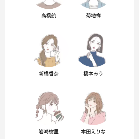
高橋航
菊地祥
新橋香奈
橋本みう
岩崎樹里
本田えりな