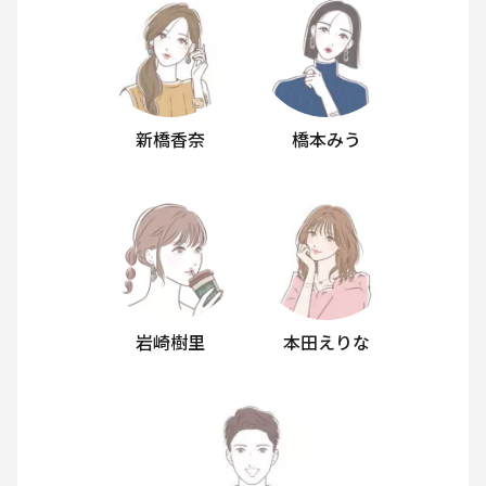
新橋香奈
橋本みう
岩崎樹里
本田えりな