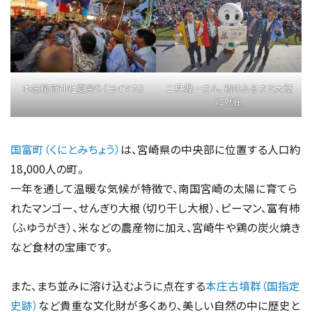
本庄稲荷神社夏祭り（ヨイマカ）
二見颯一さん、初のふるさと大使
に就任
国富町（くにとみちょう）
は、宮崎県の中央部に位置する人口約
18,000人の町。
一年を通して温暖な気候が特徴で、南国宮崎の太陽に育てら
れたマンゴー、せんぎり大根（切り干し大根）、ピーマン、富有柿
（ふゆうがき）、米などの農産物に加え、宮崎牛や鶏の炭火焼き
など食材の宝庫です。
また、まち並みに溶け込むように点在する
本庄古墳群（国指定
史跡）
など貴重な文化財が多くあり、美しい自然の中に歴史と