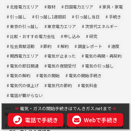
北陸電力エリア
取材
四国電力エリア
家具・家電
引っ越し
引っ越し1週間前
引っ越し当日
手続き
東京の引っ越し
東京電力エリア
次世代エネルギー
比較・おすすめ電力会社
申し込み
研究
社会貢献活動
節約
解約
調査レポート
速度
関西電力エリア
電気が止まった
電気の再開・再契約
電気の即日開通
電気の夜間受付
電気の引っ越し
電気の解約
電気の開始
電気の開始手続き
電気代の値上げ
電気代の節約
電気料金
電話が繋がらない
電気・ガスの開始手続きはでんきガス.netまで
You may also like
電話で手続き
Webで手続き
【九州電力エリア】一人暮らし・電気の手続き｜当日開通