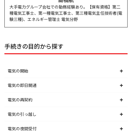
大手電力グループ会社での勤務経験あり。【保有資格】第二
種電気工事士、第一種電気工事士、第三種電気主任技術者(電
験三種)、エネルギー管理士 電気分野
手続きの目的から探す
電気の開始
北海道電力エリア
電気の即日開通
東北電力エリア
北海道電力エリア
電気の再契約
東京電力エリア
東北電力エリア
北海道電力エリア
電気の引っ越し
北陸電力エリア
東京電力エリア
東北電力エリア
北海道電力エリア
電気の夜間受付