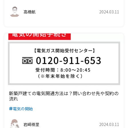
九州電力エリア
四国電力エリア
高橋航
2024.03.11
九州電力エリア
新築戸建ての電気開通方法は？問い合わせ先や契約の
流れ
電気の開始
岩崎樹里
2024.03.11