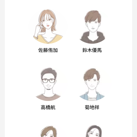
佐藤侑加
鈴木優馬
高橋航
菊地祥