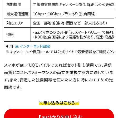
初期費用
工事費実質無料キャンペーンあり。詳細は公式要確認
最大通信速度
1Gbps～10Gbpsプランあり（独自回線）
対応エリア
全国一部地域（東海・関西など一部未対応あり）
・auスマホとのセット割「auスマートバリュー」で毎月最大
特徴
・KDDI独自回線により混雑耐性があり、高速・高品
引用：
au インターネット回線
※キャンペーンや費用については公式サイトで最新情報をご確認くださ
スマホがau／UQモバイルであればセット割も活用でき、通信
品質とコストパフォーマンスの両立を重視する方に適していま
す。また、安定した独自回線を使いたい方に特におすすめの光
回線です。
＼申し込みはこちら／
auひかりを申し込む