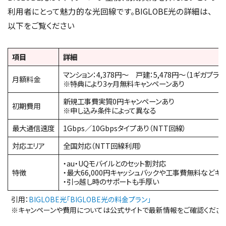
利用者にとって魅力的な光回線です。BIGLOBE光の詳細は、
以下をご覧ください
項目
詳細
マンション：4,378円～ 戸建：5,478円～（1ギガプラン
月額料金
※特典により3ヶ月無料キャンペーンあり
新規工事費実質0円キャンペーンあり
初期費用
※申し込み条件によって異なる
最大通信速度
1Gbps／10Gbpsタイプあり（NTT回線）
対応エリア
全国対応（NTT回線利用）
・au・UQモバイルとのセット割対応
特徴
・最大66,000円キャッシュバックや工事費無料などキ
・引っ越し時のサポートも手厚い
引用：
BIGLOBE光「BIGLOBE光の料金プラン」
※キャンペーンや費用については公式サイトで最新情報をご確認くださ