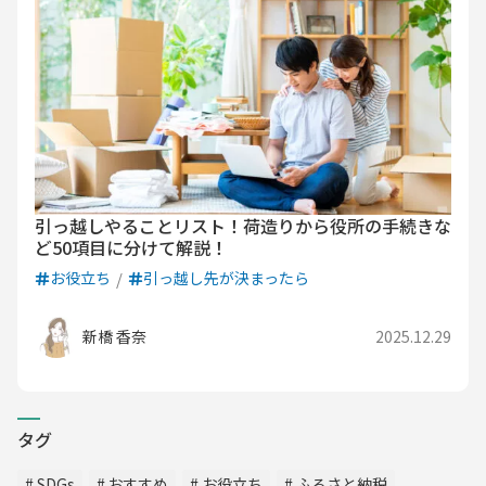
引っ越しやることリスト！荷造りから役所の手続きな
ど50項目に分けて解説！
お役立ち
引っ越し先が決まったら
新橋 香奈
2025.12.29
タグ
SDGs
おすすめ
お役立ち
ふるさと納税