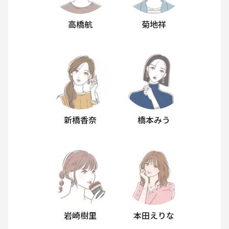
高橋航
菊地祥
新橋香奈
橋本みう
岩崎樹里
本田えりな