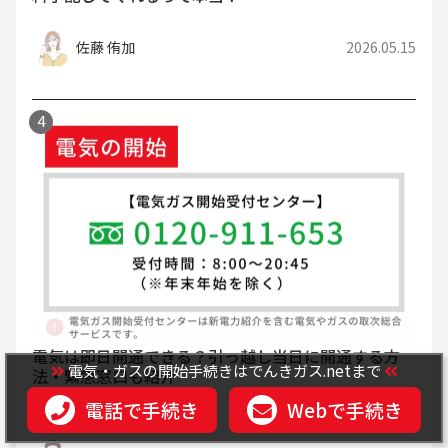
佐藤 侑加
2026.05.15
電気は即日開通できる？引っ越し当日に開通する方
電気・ガスの開始手続きはでんきガス.netまで
法・緊急窓口も紹介
電気の即日開通
電話で手続き
Webで手続き