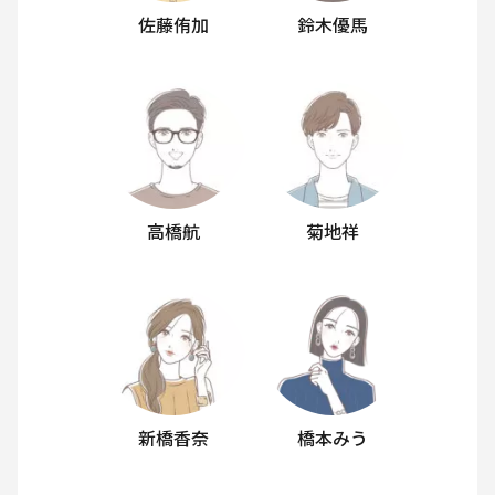
佐藤侑加
鈴木優馬
高橋航
菊地祥
新橋香奈
橋本みう