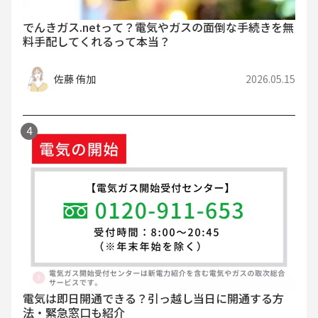
でんきガス.netって？電気やガスの面倒な手続きを無
料手配してくれるって本当？
佐藤 侑加
2026.05.15
電気は即日開通できる？引っ越し当日に開通する方
法・緊急窓口も紹介