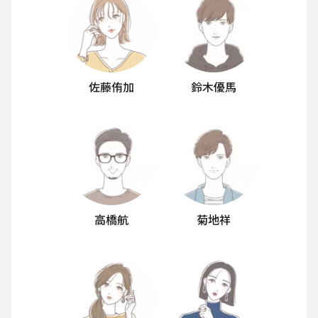
佐藤侑加
鈴木優馬
高橋航
菊地祥