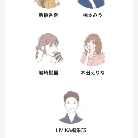
新橋香奈
橋本みう
岩崎樹里
本田えりな
LIVIKA編集部