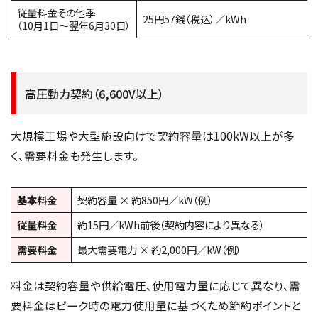
従量料金その他季
25円57銭（税込）／kWh
（10月1日～翌年6月30日）
高圧動力契約（6,600V以上）
大規模工場や大型施設向けで契約容量は100kW以上が多
く、需要料金も発生します。
基本料金
契約容量 × 約850円／kW（例）
従量料金
約15円／kWh前後（契約内容により異なる）
需要料金
最大需要電力 × 約2,000円／kW（例）
料金は契約容量や供給電圧、使用電力量に応じて異なり、需
要料金はピーク時の電力使用量に基づくため節約ポイントと