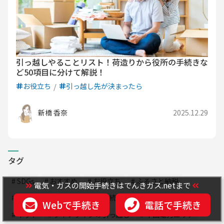
引っ越しやることリスト！荷造りから役所の手続きな
ど50項目に分けて解説！
お役立ち
引っ越し先が決まったら
新橋 香奈
2025.12.29
タグ
SDGs
おすすめ
お役立ち
ふるさと納税
電気・ガスの開始手続きはでんきガス.netまで
ガスの解約
ガスの開始手続き
キャンペーン
Webで手続き
電話で手続き
ネット
ライフラインの引っ越し
中国電力エリア