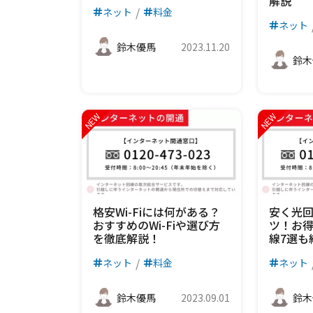
解説
ネット
料金
ネット
鈴木優馬
2023.11.20
鈴木
格安Wi-Fiには何がある？
安く光
おすすめのWi-Fiや選び方
ツ！お
を徹底解説！
線7選も
ネット
料金
ネット
鈴木優馬
2023.09.01
鈴木