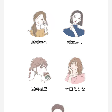
新橋香奈
橋本みう
岩崎樹里
本田えりな