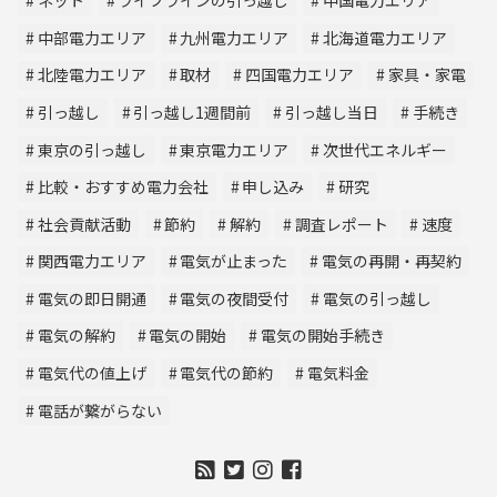
ネット
ライフラインの引っ越し
中国電力エリア
中部電力エリア
九州電力エリア
北海道電力エリア
北陸電力エリア
取材
四国電力エリア
家具・家電
引っ越し
引っ越し1週間前
引っ越し当日
手続き
東京の引っ越し
東京電力エリア
次世代エネルギー
比較・おすすめ電力会社
申し込み
研究
社会貢献活動
節約
解約
調査レポート
速度
関西電力エリア
電気が止まった
電気の再開・再契約
電気の即日開通
電気の夜間受付
電気の引っ越し
電気の解約
電気の開始
電気の開始手続き
電気代の値上げ
電気代の節約
電気料金
電話が繋がらない