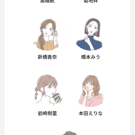
高橋航
菊地祥
新橋香奈
橋本みう
岩崎樹里
本田えりな