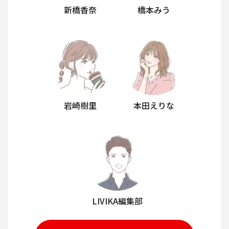
新橋香奈
橋本みう
岩崎樹里
本田えりな
LIVIKA編集部