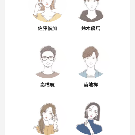
佐藤侑加
鈴木優馬
高橋航
菊地祥