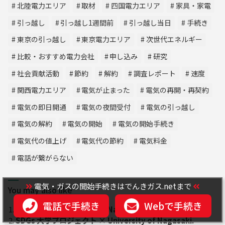
北陸電力エリア
取材
四国電力エリア
家具・家電
引っ越し
引っ越し1週間前
引っ越し当日
手続き
東京の引っ越し
東京電力エリア
次世代エネルギー
比較・おすすめ電力会社
申し込み
研究
社会貢献活動
節約
解約
調査レポート
速度
関西電力エリア
電気が止まった
電気の再開・再契約
電気の即日開通
電気の夜間受付
電気の引っ越し
電気の解約
電気の開始
電気の開始手続き
電気代の値上げ
電気代の節約
電気料金
電話が繋がらない
電気・ガスの開始手続きはでんきガス.netまで
You may also like
電話で手続き
Webで手続き
SDGs 大学プロジェクト × Nagasaki Univ. -Part 2-
SDGs 大学プロジェクト × University of Nagasaki.