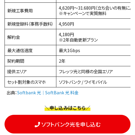
4,620円～31.680円（立ち会いの有無によ
新規工事費用
※キャンペーンで実質無料
新規登録料（事務手数料）
4,950円
4,180円
解約金
※2年自動更新プラン
最大通信速度
最大1Gbps
契約期間
2年
提供エリア
フレッツ光と同様の全国エリア
セット割対象のスマホ
ソフトバンク / ワイモバイル
出典：
Softbank 光｜SoftBank 光 料金
＼申し込みはこちら／
ソフトバンク光を申し込む