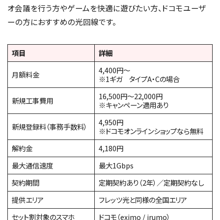
オ会議を行う方やゲームを快適に遊びたい方、ドコモユーザ
ーの方におすすめの光回線です。
項目
詳細
4,400円～
月額料金
※1ギガ タイプA・Cの場合
16,500円～22,000円
新規工事費用
※キャンペーン適用あり
4,950円
新規登録料（事務手数料）
※ドコモオンラインショップなら無料
解約金
4,180円
最大通信速度
最大1Gbps
契約期間
定期契約あり（2年）／定期契約なし
提供エリア
フレッツ光と同様の全国エリア
セット割対象のスマホ
ドコモ（eximo / irumo）