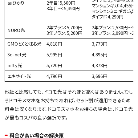
auひかり
2年目：5,500円
マンションギガ：4,455円
3年目〜：5,390円
マンションミニ ギガ：5,50
タイプF：4,290円
2年プラン：5,700円
2年プラン：2,530円〜3,
NURO光
3年プラン：5,200円
3年プラン：2,090円〜2,
GMOとくとくBB光
4,818円
3,773円
So-net光
5,995円
4,895円
nifty光
5,720円
4,378円
エキサイト光
4,796円
3,696円
他社と比較しても、ドコモ光はそれほど高くはありません。むし
ろドコモスマホをお持ちであれば、セット割が適用できるため
料金は安くなります。ドコモスマホをお持ちの場合は、ドコモ光
が最もコスパの良い選択です。
料金が高い場合の解決策