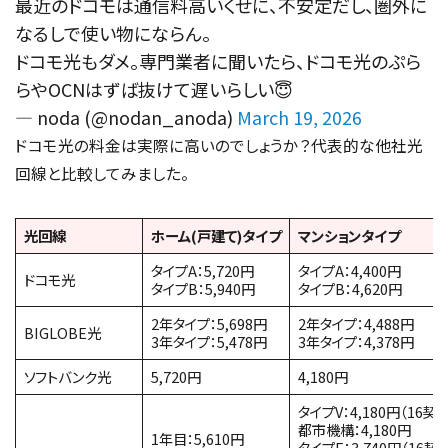
最近のドコモは通信料高いくせに、不安定だし、圏外に
なるしで使い物にならん。
ドコモ光もダメ。専門業者に聞いたら、ドコモ光のぷら
らやOCNはずば抜けて遅いらしい😇
— noda (@nodan_anoda)
March 19, 2026
ドコモ光の料金は実際に高いのでしょうか？代表的な他社光
回線と比較してみました。
光回線
ホーム(戸建て)タイプ
マンションタイプ
タイプA：5,720円
タイプA：4,400円
ドコモ光
タイプB：5,940円
タイプB：4,620円
2年タイプ：5,698円
2年タイプ：4,488円
BIGLOBE光
3年タイプ：5,478円
3年タイプ：4,378円
ソフトバンク光
5,720円
4,180円
タイプV：4,180円（16契
都市機構：4,180円
1年目：5,610円
タイプE：3,740円（16