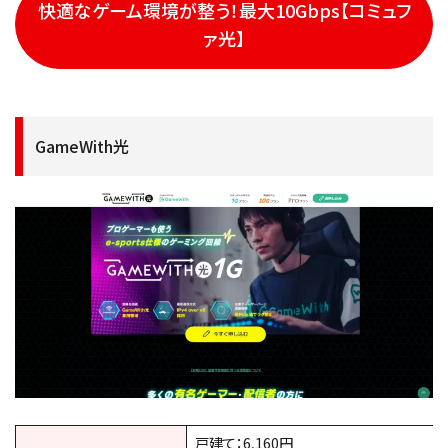
快適なゲーム環境が整う！最大10Gbps【コミュフ
ァ光】
GameWith光
戸建て：6,160円