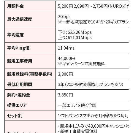
月額料金
5,200円 2,090円～2,750円（NURO光 fo
2Gbps
最大通信速度
※一部地域限定で10ギガ・20ギガプランあ
下り：625.26Mbps
平均速度
上り：621.01Mbps
平均Ping値
11.04ms
44,000円
新規工事費用
※キャンペーンで実質無料
新規登録料（事務手数料）
3,300円
最低利用期間
3年（2年・契約期間なしプランもあり）
解約・違約金
3,850円
提供エリア
一部エリアを除く全国
セット割
ソフトバンクスマホから1回線あたり毎月最大
・新規申し込みで43,000円キャッシュバッ
・新規工事費実質無料