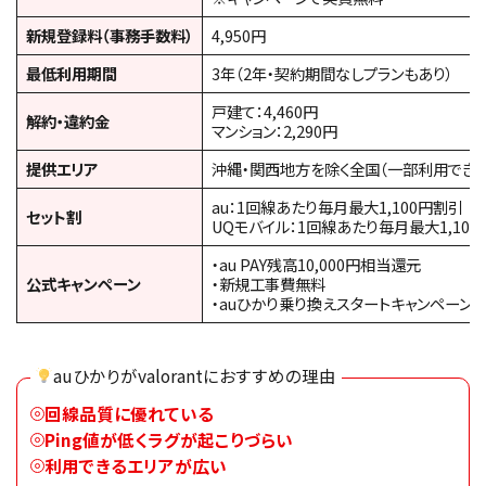
新規登録料（事務手数料）
4,950円
最低利用期間
3年（2年・契約期間なしプランもあり）
戸建て：4,460円
解約・違約金
マンション：2,290円
提供エリア
沖縄・関西地方を除く全国（一部利用できな
au：1回線あたり毎月最大1,100円割引
セット割
UQモバイル：1回線あたり毎月最大1,10
・au PAY残高10,000円相当還元
公式キャンペーン
・新規工事費無料
・auひかり乗り換えスタートキャンペーン（
auひかりがvalorantにおすすめの理由
回線品質に優れている
Ping値が低くラグが起こりづらい
利用できるエリアが広い