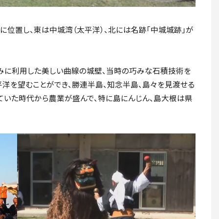
に位置し、東は中城湾（太平洋）、北には名跡「中城城跡」が
みに利用した美しい曲線の城壁、当時の巧みな石積技術を
平洋を望むことができ、勝連半島、知念半島、島々を見渡せる
ていた時代から農業が盛んで、特に島にんじん、島大根は県