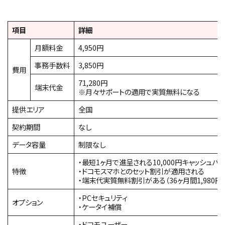
項目
詳細
月額料金
4,950円
事務手数料
3,850円
費用
71,280円
端末代金
※月々サポートの適用で実質無料になる
提供エリア
全国
契約期間
なし
データ容量
制限なし
・最短1ヶ月で進呈される10,000円キャッシュバ
特徴
・ドコモスマホとのセット割引が適用される
・端末代実質無料割引がある（36ヶ月間1,980円
・PCセキュリティ
オプション
・ケータイ補償
・ドコモユーザー