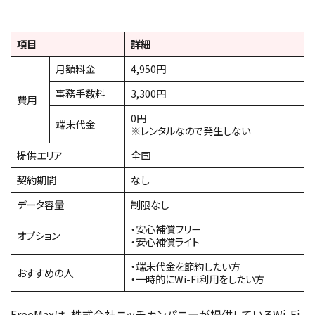
項目
詳細
月額料金
4,950円
事務手数料
3,300円
費用
0円
端末代金
※レンタルなので発生しない
提供エリア
全国
契約期間
なし
データ容量
制限なし
・安心補償フリー
オプション
・安心補償ライト
・端末代金を節約したい方
おすすめの人
・一時的にWi-Fi利用をしたい方
FreeMaxは、株式会社ニッチカンパニーが提供しているWi-Fi