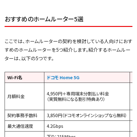
おすすめのホームルーター5選
ここでは、ホームルーターの契約を検討している人向けにおす
すめのホームルーターを5つ紹介します。紹介するホームルー
ターは、以下の5つです。
Wi-Fi名
ドコモ Home 5G
ソ
2
4,950円＋専用端末分割払い料金
2
月額料金
（実質無料になる割引特典あり）
＋
（
契約事務手数料
3,850円（ドコモオンラインショップなら無料）
3
最大通信速度
4.2Gbps
2
下り：215Mbps
下