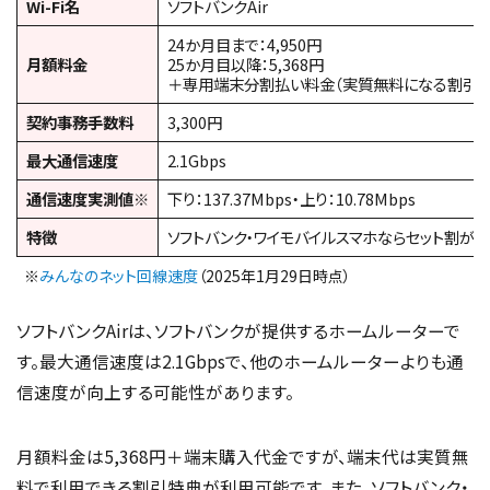
Wi-Fi名
ソフトバンクAir
24か月目まで：4,950円
月額料金
25か月目以降：5,368円
＋専用端末分割払い料金（実質無料になる割引特
契約事務手数料
3,300円
最大通信速度
2.1Gbps
通信速度実測値※
下り：137.37Mbps・上り：10.78Mbps
特徴
ソフトバンク・ワイモバイルスマホならセット割が
※
みんなのネット回線速度
（2025年1月29日時点）
ソフトバンクAirは、ソフトバンクが提供するホームルーターで
す。最大通信速度は2.1Gbpsで、他のホームルーターよりも通
信速度が向上する可能性があります。
月額料金は5,368円＋端末購入代金ですが、端末代は実質無
料で利用できる割引特典が利用可能です。また、ソフトバンク・