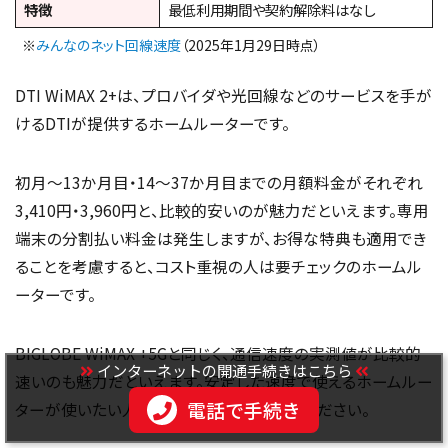
特徴
最低利用期間や契約解除料はなし
※
みんなのネット回線速度
（2025年1月29日時点）
DTI WiMAX 2+は、プロバイダや光回線などのサービスを手が
けるDTIが提供するホームルーターです。
初月〜13か月目・14〜37か月目までの月額料金がそれぞれ
3,410円・3,960円と、比較的安いのが魅力だといえます。専用
端末の分割払い料金は発生しますが、お得な特典も適用でき
ることを考慮すると、コスト重視の人は要チェックのホームル
ーターです。
BIGLOBE WiMAX +5Gと同じく、通信速度の実測値が比較的
インターネットの開通手続きはこちら
速いのも魅力だといえます。安定した速度で使えるホームルー
電話で手続き
ターが使いたい人は、ぜひチェックしてみてください。