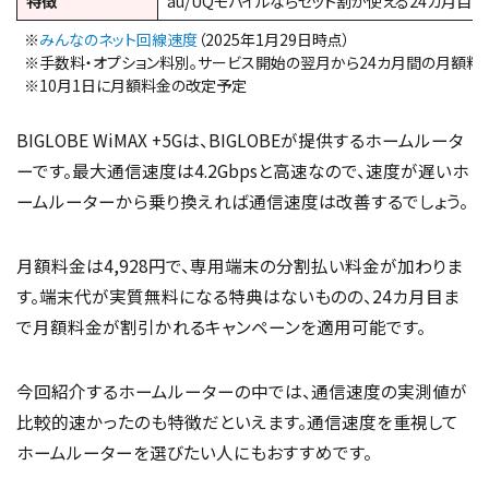
特徴
au/UQモバイルならセット割が使える24カ月目
※
みんなのネット回線速度
（2025年1月29日時点）
※手数料・オプション料別。サービス開始の翌月から24カ月間の月額料
※10月1日に月額料金の改定予定
BIGLOBE WiMAX +5Gは、BIGLOBEが提供するホームルータ
ーです。最大通信速度は4.2Gbpsと高速なので、速度が遅いホ
ームルーターから乗り換えれば通信速度は改善するでしょう。
月額料金は4,928円で、専用端末の分割払い料金が加わりま
す。端末代が実質無料になる特典はないものの、24カ月目ま
で月額料金が割引かれるキャンペーンを適用可能です。
今回紹介するホームルーターの中では、通信速度の実測値が
比較的速かったのも特徴だといえます。通信速度を重視して
ホームルーターを選びたい人にもおすすめです。