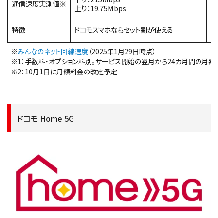
通信速度実測値※
上り：19.75Mbps
上
特徴
ドコモスマホならセット割が使える
ソ
※
みんなのネット回線速度
（2025年1月29日時点）
※1：手数料・オプション料別。サービス開始の翌月から24カ月間の月
※2：10月1日に月額料金の改定予定
ドコモ Home 5G