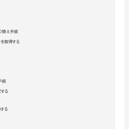
り換え手順
号を取得する
手順
求する
約する