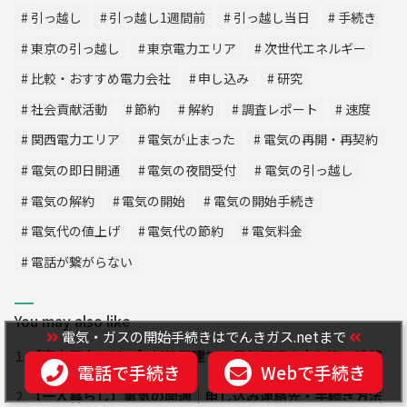
引っ越し
引っ越し1週間前
引っ越し当日
手続き
東京の引っ越し
東京電力エリア
次世代エネルギー
比較・おすすめ電力会社
申し込み
研究
社会貢献活動
節約
解約
調査レポート
速度
関西電力エリア
電気が止まった
電気の再開・再契約
電気の即日開通
電気の夜間受付
電気の引っ越し
電気の解約
電気の開始
電気の開始手続き
電気代の値上げ
電気代の節約
電気料金
電話が繋がらない
You may also like
電気・ガスの開始手続きはでんきガス.netまで
【東京電力エリア】新築戸建ての電気開通｜申し込み連絡
電話で手続き
Webで手続き
先・契約の流れ
【一人暮らし】電気の開通｜申し込み連絡先・手続き方法