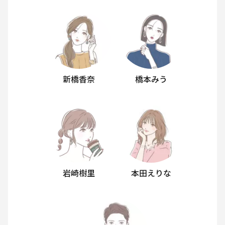
新橋香奈
橋本みう
岩崎樹里
本田えりな