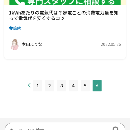
1kWhあたりの電気代は？家電ごとの消費電力量を知
って電気代を安くするコツ
節約
本田えりな
2022.05.26
現
1
2
3
4
5
6
在
の
ペ
ー
ジ