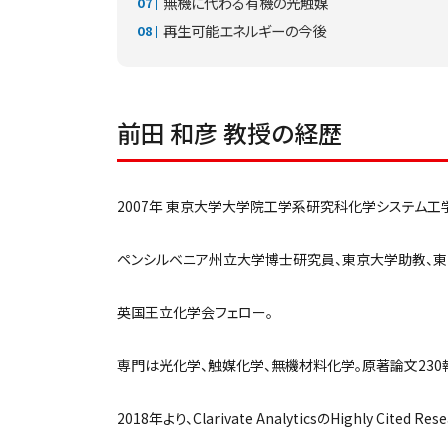
無機に代わる有機の光触媒
再生可能エネルギーの今後
前田 和彦 教授の経歴
2007年 東京大学大学院工学系研究科化学システム工
ペンシルベニア州立大学博士研究員、東京大学助教、東
英国王立化学会フェロー。
専門は光化学、触媒化学、無機材料化学。原著論文230
2018年より、Clarivate AnalyticsのHighly Cited 