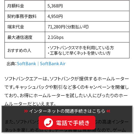
月額料金
5,368円
契約事務手数料
4,950円
端末代金
71,280円（分割払い可）
最大通信速度
2.1Gbps
・ソフトバンクスマホを利用している方
おすすめの人
・工事なしで早くネットを使いたい方
出典：
SoftBank｜SoftBank Air
ソフトバンクエアーは、ソフトバンクが提供するホームルーター
です。キャッシュバックや割引など多くのキャンペーンを開催し
ており、お得にホームルーターを試したい人にぴったりのホー
ムルーターだといえます。
インターネットの開通手続きはこちら
また、ソフトバンクエアー のメリットは、5G対応の高速インター
電話で手続き
ネットを楽しめる点です。データ容量は無制限なので、ゲーム