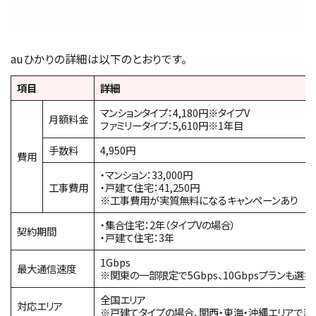
auひかりの詳細は以下のとおりです。
項目
詳細
マンションタイプ：4,180円※タイプV
月額料金
ファミリータイプ：5,610円※1年目
手数料
4,950円
費用
・マンション：33,000円
工事費用
・戸建て住宅：41,250円
※工事費用が実質無料になるキャンペーンあり
・集合住宅：2年（タイプVの場合）
契約期間
・戸建て住宅：3年
1Gbps
最大通信速度
※関東の一部限定で5Gbps、10Gbpsプランも選
全国エリア
対応エリア
※戸建てタイプの場合、関西・東海・沖縄エリアで利