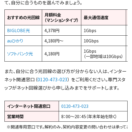
て、自分に合うものを選んでみましょう。
月額料金
おすすめの光回線
最大通信速度
（マンションタイプ）
BIGLOBE光
4,378円
1Gbps
・
auひかり
4,180円〜
10Gbps
・
1Gbps
ソフトバンク光
4,180円
（一部地域は10Gbps）
また、自分に合う光回線の選び方が分からない人は、インター
ネット開通窓口（
0120-473-023
） をご利用ください。専門スタ
ッフがネット回線選びから申し込みまでをサポートします。
インターネット開通窓口
0120-473-023
営業時間
8：00～20：45（年末年始を除く）
※開通専用窓口です。解約のみ、契約内容変更の問い合わせは承っており