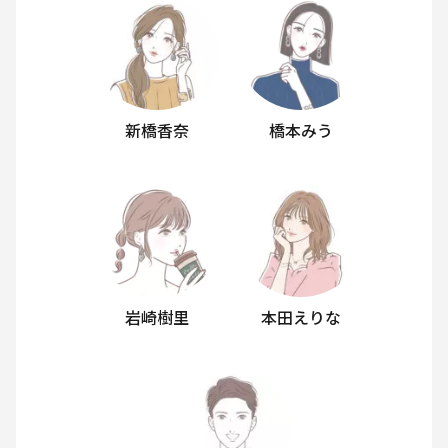
新橋香奈
橋本みう
岩崎樹里
本田えりな