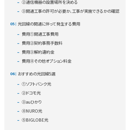
②通信機器の設置場所を決める
③開通工事の許可が必要か、工事が実施できるかの確認
光回線の開通に伴って発生する費用
費用①開通工事費用
費用②契約事務手数料
費用③解約違約金
費用④その他オプション料金
おすすめの光回線5選
①ソフトバンク光
②ドコモ光
③auひかり
④NURO光
⑤BIGLOBE光