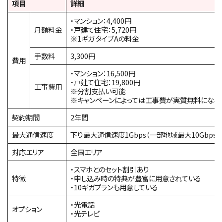
項目
詳細
・マンション：4,400円
月額料金
・戸建て住宅：5,720円
※1ギガ タイプAの料金
手数料
3,300円
費用
・マンション：16,500円
・戸建て住宅：19,800円
工事費用
※分割支払い可能
※キャンペーンによっては工事費が実質無料になる
契約期間
2年間
最大通信速度
下り最大通信速度1Gbps（一部地域最大10Gbps）
対応エリア
全国エリア
・スマホとのセット割引あり
特徴
・申し込み時の特典が豊富に用意されている
・10ギガプランも用意している
・光電話
オプション
・光テレビ