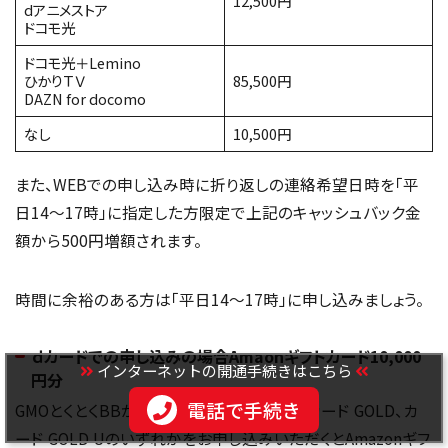
12,500円
dアニメストア
ドコモ光
ドコモ光＋Lemino
ひかりＴＶ
85,500円
DAZN for docomo
なし
10,500円
また、WEBでの申し込み時に折り返しの連絡希望日時を「平
日14〜17時」に指定した方限定で上記のキャッシュバック金
額から500円増額されます。
時間に余裕のある方は「平日14〜17時」に申し込みましょう。
ｄカードでの申し込みの場合Amaonギフトカード10,000
インターネットの開通手続きはこちら
円分
電話で手続き
GMOとくとくBBからdカード PLATINUM、dカード GOLD、カ
ード GOLD Uのいずれかをお申し込みいただくとAmazonギフ