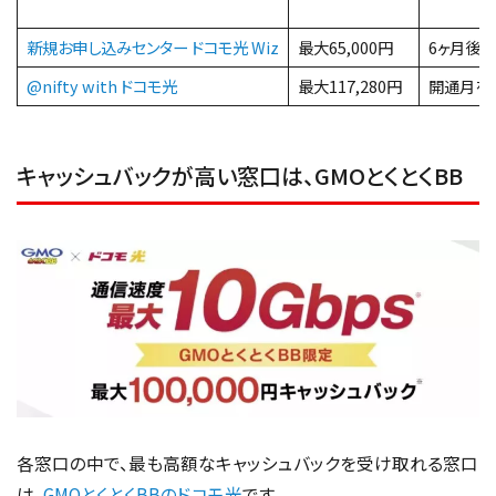
新規お申し込みセンター ドコモ光 Wiz
最大65,000円
6ヶ月後
@nifty with ドコモ光
最大117,280円
開通月を
キャッシュバックが高い窓口は、GMOとくとくBB
各窓口の中で、最も高額なキャッシュバックを受け取れる窓口
は、
GMOとくとくBBのドコモ光
です。